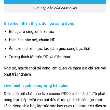
Sức hấp dẫn của casino live
Giao diện thân thiện, đồ họa sống động
Bố cục rõ ràng, dễ thao tác
Hình ảnh sắc nét, chuẩn HD
Âm thanh chân thực, tạo cảm giác sòng bạc thật
Tương thích tốt trên PC và điện thoại
Nhờ đó, người chơi dễ dàng làm quen và tham gia chỉ sau vài
phút trải nghiệm.
Live minh bạch trong từng bàn chơi
Điểm nổi bật nhất của live casino PS99 chính là chế độ phát
sóng trực tiếp. Mỗi ván bài đều được ghi hình liên tục, mọi
hành động chia bài, lắc xúc xắc hay quay roulette đều diễn ra