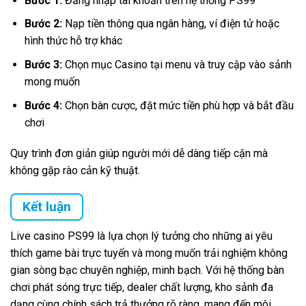
Bước 1:
Đăng nhập tài khoản trên hệ thống PS99
Bước 2:
Nạp tiền thông qua ngân hàng, ví điện tử hoặc
hình thức hỗ trợ khác
Bước 3:
Chọn mục Casino tại menu và truy cập vào sảnh
mong muốn
Bước 4:
Chọn bàn cược, đặt mức tiền phù hợp và bắt đầu
chơi
Quy trình đơn giản giúp người mới dễ dàng tiếp cận mà
không gặp rào cản kỹ thuật.
Kết luận
Live casino PS99 là lựa chọn lý tưởng cho những ai yêu
thích game bài trực tuyến và mong muốn trải nghiệm không
gian sòng bạc chuyên nghiệp, minh bạch. Với hệ thống bàn
chơi phát sóng trực tiếp, dealer chất lượng, kho sảnh đa
dạng cùng chính sách trả thưởng rõ ràng, mang đến môi