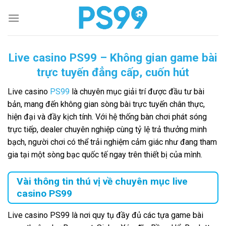
Skip
to
content
Live casino PS99 – Không gian game bài
trực tuyến đẳng cấp, cuốn hút
Live casino
PS99
là chuyên mục giải trí được đầu tư bài
bản, mang đến không gian sòng bài trực tuyến chân thực,
hiện đại và đầy kịch tính. Với hệ thống bàn chơi phát sóng
trực tiếp, dealer chuyên nghiệp cùng tỷ lệ trả thưởng minh
bạch, người chơi có thể trải nghiệm cảm giác như đang tham
gia tại một sòng bạc quốc tế ngay trên thiết bị của mình.
Vài thông tin thú vị về chuyên mục live
casino PS99
Live casino PS99 là nơi quy tụ đầy đủ các tựa game bài