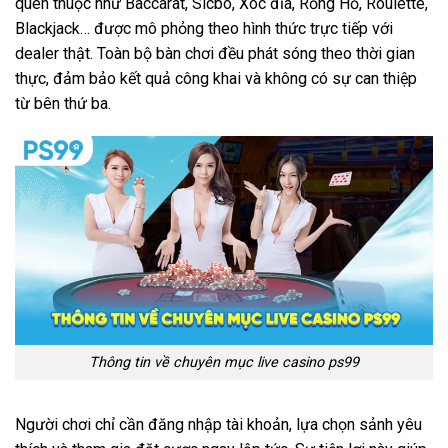
quen thuộc như Baccarat, Sicbo, Xóc đĩa, Rồng Hổ, Roulette,
Blackjack… được mô phỏng theo hình thức trực tiếp với
dealer thật. Toàn bộ bàn chơi đều phát sóng theo thời gian
thực, đảm bảo kết quả công khai và không có sự can thiệp
từ bên thứ ba.
Thông tin về chuyên mục live casino ps99
Người chơi chỉ cần đăng nhập tài khoản, lựa chọn sảnh yêu