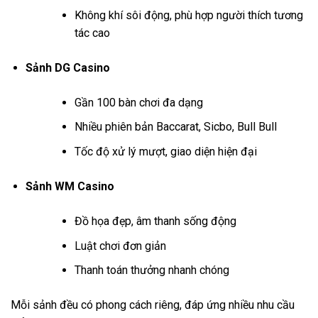
Không khí sôi động, phù hợp người thích tương
tác cao
Sảnh DG Casino
Gần 100 bàn chơi đa dạng
Nhiều phiên bản Baccarat, Sicbo, Bull Bull
Tốc độ xử lý mượt, giao diện hiện đại
Sảnh WM Casino
Đồ họa đẹp, âm thanh sống động
Luật chơi đơn giản
Thanh toán thưởng nhanh chóng
Mỗi sảnh đều có phong cách riêng, đáp ứng nhiều nhu cầu