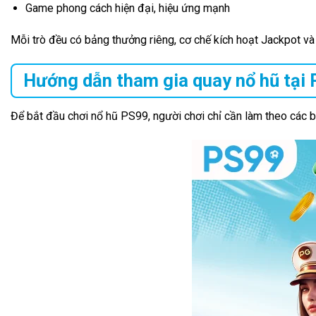
Game phong cách hiện đại, hiệu ứng mạnh
Mỗi trò đều có bảng thưởng riêng, cơ chế kích hoạt Jackpot và
Hướng dẫn tham gia quay nổ hũ tại
Để bắt đầu chơi nổ hũ PS99, người chơi chỉ cần làm theo các 