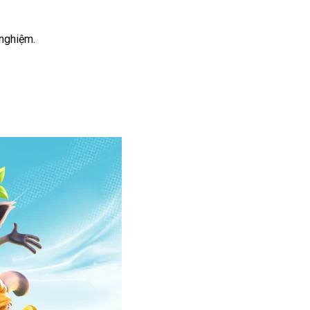
 nghiệm.