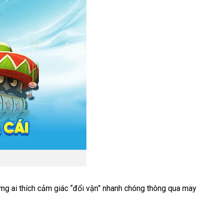
hững ai thích cảm giác “đổi vận” nhanh chóng thông qua may