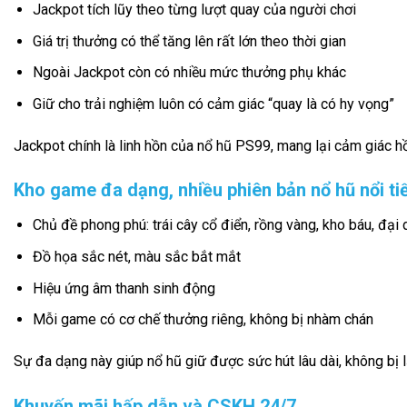
Jackpot tích lũy theo từng lượt quay của người chơi
Giá trị thưởng có thể tăng lên rất lớn theo thời gian
Ngoài Jackpot còn có nhiều mức thưởng phụ khác
Giữ cho trải nghiệm luôn có cảm giác “quay là có hy vọng”
Jackpot chính là linh hồn của nổ hũ PS99, mang lại cảm giác h
Kho game đa dạng, nhiều phiên bản nổ hũ nổi ti
Chủ đề phong phú: trái cây cổ điển, rồng vàng, kho báu, đại
Đồ họa sắc nét, màu sắc bắt mắt
Hiệu ứng âm thanh sinh động
Mỗi game có cơ chế thưởng riêng, không bị nhàm chán
Sự đa dạng này giúp nổ hũ giữ được sức hút lâu dài, không bị l
Khuyến mãi hấp dẫn và CSKH 24/7