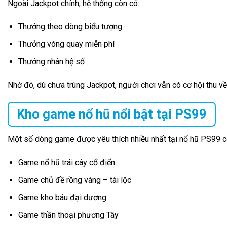
Ngoài Jackpot chính, hệ thống còn có:
Thưởng theo dòng biểu tượng
Thưởng vòng quay miễn phí
Thưởng nhân hệ số
Nhờ đó, dù chưa trúng Jackpot, người chơi vẫn có cơ hội thu về
Kho game nổ hũ nổi bật tại PS99
Một số dòng game được yêu thích nhiều nhất tại nổ hũ PS99 có
Game nổ hũ trái cây cổ điển
Game chủ đề rồng vàng – tài lộc
Game kho báu đại dương
Game thần thoại phương Tây