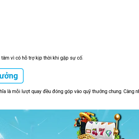
âm vì có hỗ trợ kịp thời khi gặp sự cố.
hưởng
ĩa là mỗi lượt quay đều đóng góp vào quỹ thưởng chung. Càng nh