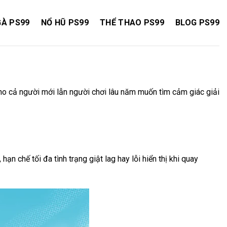
GÀ PS99
NỔ HŨ PS99
THỂ THAO PS99
BLOG PS99
cho cả người mới lẫn người chơi lâu năm muốn tìm cảm giác giải
 chế tối đa tình trạng giật lag hay lỗi hiển thị khi quay