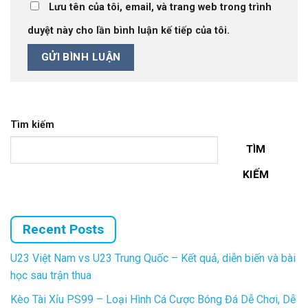
Lưu tên của tôi, email, và trang web trong trình
duyệt này cho lần bình luận kế tiếp của tôi.
Tìm kiếm
TÌM
KIẾM
Recent Posts
U23 Việt Nam vs U23 Trung Quốc – Kết quả, diễn biến và bài
học sau trận thua
Kèo Tài Xỉu PS99 – Loại Hình Cá Cược Bóng Đá Dễ Chơi, Dễ