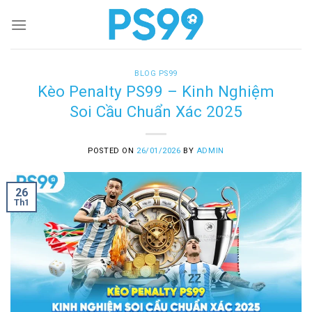
Skip
to
content
BLOG PS99
Kèo Penalty PS99 – Kinh Nghiệm
Soi Cầu Chuẩn Xác 2025
POSTED ON
26/01/2026
BY
ADMIN
26
Th1