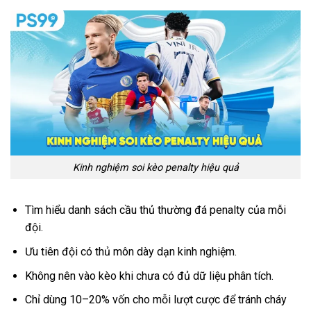
Kinh nghiệm soi kèo penalty hiệu quả
Tìm hiểu danh sách cầu thủ thường đá penalty của mỗi
đội.
Ưu tiên đội có thủ môn dày dạn kinh nghiệm.
Không nên vào kèo khi chưa có đủ dữ liệu phân tích.
Chỉ dùng 10–20% vốn cho mỗi lượt cược để tránh cháy